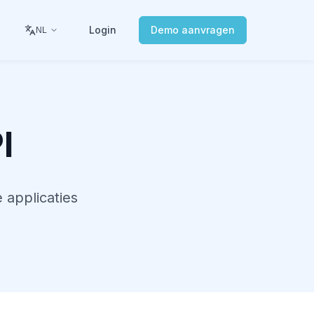
Login
Demo aanvragen
NL
I
 applicaties