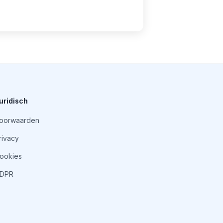
uridisch
oorwaarden
rivacy
ookies
DPR