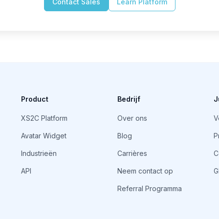
Contact Sales
Learn Platform
Product
Bedrijf
J
XS2C Platform
Over ons
V
Avatar Widget
Blog
P
Industrieën
Carrières
C
API
Neem contact op
G
Referral Programma