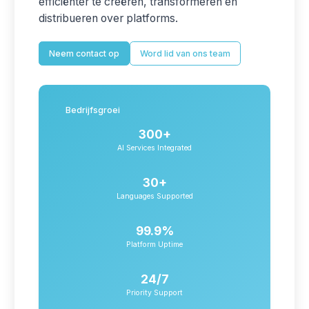
efficiënter te creëren, transformeren en
distribueren over platforms.
Neem contact op
Word lid van ons team
Bedrijfsgroei
300+
AI Services Integrated
30+
Languages Supported
99.9%
Platform Uptime
24/7
Priority Support